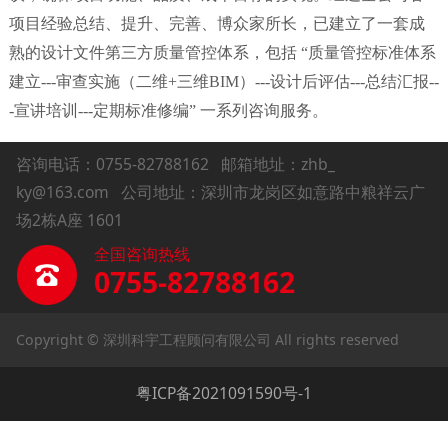
项目经验总结、提升、完善、博众家所长，已建立了一套成
熟的设计文件第三方质量管控体系，包括 “质量管控标准体系
建立---审查实施（二维+三维BIM）---设计后评估---总结汇报--
-宣讲培训---定期标准修编” 一系列咨询服务。
咨询电话：0755-82788162
邮箱地址：zhb_
ky@163.com 公司地址：深圳市龙岗区如意路中粮祥云广
场2栋A座 1601
全国咨询热线
0755-82788162
Copyright © 深圳科宇工程顾问有限公司 All rights reserved
粤ICP备2021091590号-1