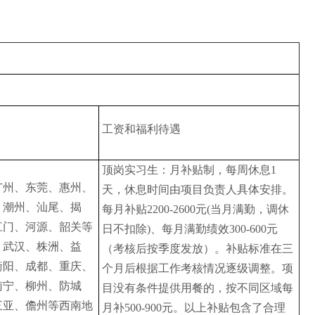
工资和福利待遇
顶岗实习生：月补贴制，每周休息1
广州、东莞、惠州、
天，休息时间由项目负责人具体安排。
、潮州、汕尾、揭
每月补贴2200-2600元(当月满勤，调休
江门、河源、韶关等
日不扣除)、每月满勤绩效300-600元
、武汉、株洲、益
（考核后按季度发放）。补贴标准在三
衡阳、成都、重庆、
个月后根据工作考核情况逐级调整。项
南宁、柳州、防城
目没有条件提供用餐的，按不同区域每
三亚、儋州等西南地
月补500-900元。以上补贴包含了合理