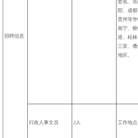
娄底、岳
阳、成都
贵州等华
南宁、柳
招聘信息
港、桂林
三亚、儋
地区。
行政人事文员
2人
工作地点