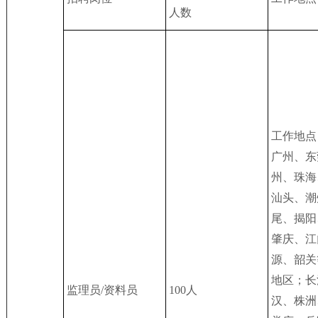
人数
工作地点
广州、东
州、珠海
汕头、潮
尾、揭阳
肇庆、江
源、韶关
地区；长
监理员/资料员
100人
汉、株洲