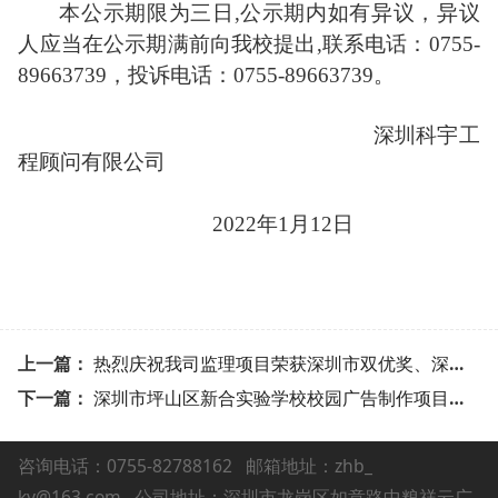
本公示期限为三日
,
公示期内如有异议，异议
人应当在公示期满前向我校提出
,
联系电话：
0755-
89663739
，投诉电话：
0755-89663739
。
深圳科宇工
程顾问有限公司
2022
年
1
月
12
日
上一篇：
热烈庆祝我司监理项目荣获深圳市双优奖、深圳市优质结构奖
下一篇：
深圳市坪山区新合实验学校校园广告制作项目自行采购交易公告
咨询电话：0755-82788162
邮箱地址：zhb_
ky@163.com 公司地址：深圳市龙岗区如意路中粮祥云广