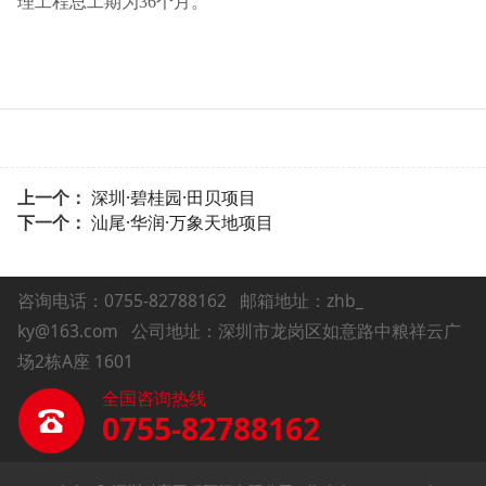
理工程总工期为36个月。
上一个：
深圳·碧桂园·田贝项目
下一个：
汕尾·华润·万象天地项目
咨询电话：0755-82788162
邮箱地址：zhb_
ky@163.com 公司地址：深圳市龙岗区如意路中粮祥云广
场2栋A座 1601
全国咨询热线
0755-82788162