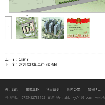
上一个： 没有了
下一个：
深圳·佳兆业·呈祥花园项目
关于我们
主要业务
项目案例
新闻公告
招贤纳士
咨询电话：0755-82788162
邮箱地址：zhb_ ky@163.com 