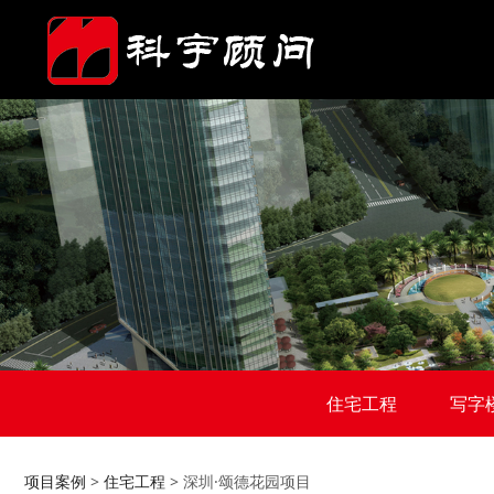
住宅工程
写字
项目案例
>
住宅工程
>
深圳·颂德花园项目