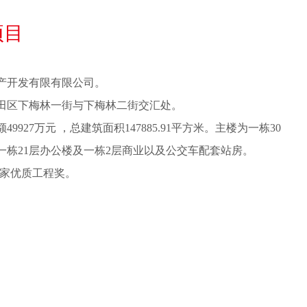
项目
产开发有限有限公司。
田区下梅林一街与下梅林二街交汇处。
927万元 ，总建筑面积147885.91平方米。主楼为一栋30
一栋21层办公楼及一栋2层商业以及公交车配套站房。
度国家优质工程奖。