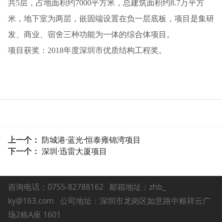
共5层，占地面积约7000平方米，总建筑面积约8.7万平方
米，地下室为两层，嵌固端设置在负一层底板，项目是集研
发、商业、宿舍三种功能为一体的综合体项目。
项目获奖：2018年度深圳市优质结构工程奖。
上一个：
防城港·蓝光·恒泰雍锦湾项目
下一个：
深圳·迅雷大厦项目
咨询电话：0755-82788162
邮箱地址：zhb_
ky@163.com 公司地址：深圳市龙岗区如意路中粮祥云广
场2栋A座 1601