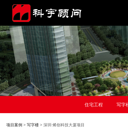
住宅工程
写字
项目案例
>
写字楼
>
深圳·烯创科技大厦项目