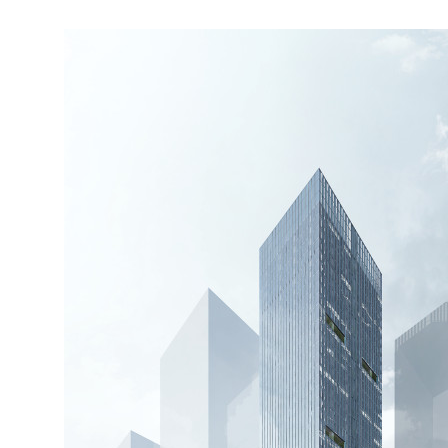
深圳·烯创科技大厦项