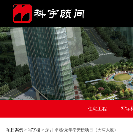
住宅工程
写字
项目案例
>
写字楼
>
深圳·卓越·龙华泰安楼项目（天琮大厦）