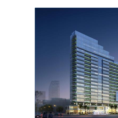
深圳·卓越·龙华泰安