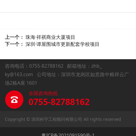
上一个：
珠海·祥祺商业大厦项目
下一个：
深圳·谭屋围城市更新配套学校项目
咨询电话：0755-82788162
邮箱地址：zhb_
ky@163.com 公司地址：深圳市龙岗区如意路中粮祥云广
场2栋A座 1601
全国咨询热线
0755-82788162
Copyright © 深圳科宇工程顾问有限公司 All rights reserved
粤ICP备2021091590号-1