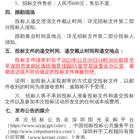
5
、招标文件售价：人民币
600
元，售后不退。
四、踏勘现场
投标人递交澄清文件截止时间：详见招标文件第二部
分投标人须知。
踏勘集合时间及地点：详见招标文件第二部分投标人
须知。
五、投标文件的递交时间、递交截止时间和递交地点：
投标文件须密封后于
2023
年
12
月
09
日
14
时
30
分前
提交
至
深圳市龙岗区坂田旭景佳园
8A
架空层业委会办公室
。逾
期送达或不符合规定的投标文件将被拒绝。
说明：如投标人采取邮寄的方式提交投标文件，以邮
件收到的时间为准接收资料，逾期将不予受理。
六、招标人将不承担投标人准备投标文件和递交投标
文件以及参加本次投标活动所发生的任何成本或费用。
七、发布公告的媒介
本次招标公告在
深圳阳光采购平台
（
https://www.szygcgpt.com/
）、中国招标投标公共服务平台
（
http://www.cebpubservice.com/
）、深圳科宇工程顾问有限
公司官网（
www.keyuec.com
）上发布。