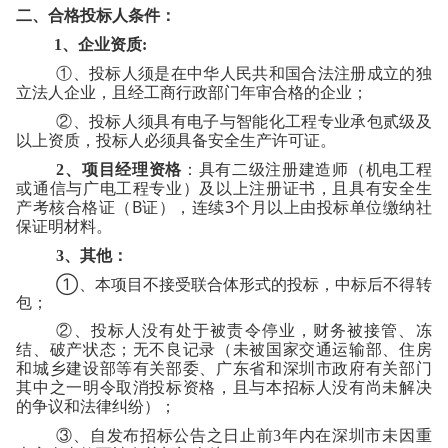
二、合格投标人条件：
1
、企业资质
:
①
、投标人须是在中华人民共和国合法注册成立的独
立法人企业，且经工商行政部门年审合格的企业；
②
、投标人须具有电子与智能化工程专业承包贰级及
以上资质，投标人必须具备安全生产许可证。
2、
项目经理资格
：
具有二级注册建造师（机电工程
或通信与广电工程专业）及以上注册证书，且具有安全生
B
3
产考核合格证（
证），连续
个月以上由投标单位缴纳社
保证明材料
。
3、
其他：
①、本项目不接受联合体形式的投标，中标后不得转
包；
②
、投标人没有处于被责令停业，财务被接管、冻
结、破产状态；无不良记录（未被国家交通运输部、住房
和城乡建设部等有关部委、广东省和深圳市政府有关部门
其中之一明令取消投标资格，且与本招标人没有尚未解决
的争议和法律纠纷）；
③
、自发布招标公告之日止前
3
年内在深圳市未因重