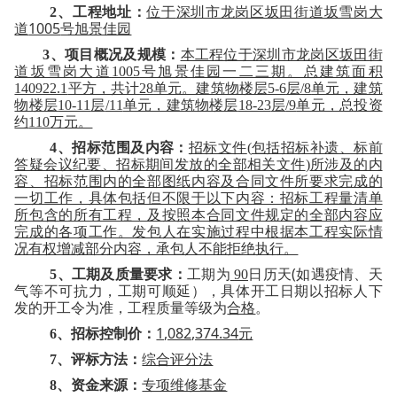
2
、工程地址：
位于
深圳市龙岗区坂田街道坂雪岗大
1005
道
号旭景佳园
3
、项目概况及规模：
本工程位于深圳市龙岗区坂田街
道坂雪岗大道
1005
号旭景佳园一二三期。总建筑面积
140922.1
平方，共计
28
单元。建筑物楼层
5-6
层
/8
单元，建筑
物楼层
10-11
层
/11
单元，建筑物楼层
18-23
层
/9
单元，总投资
约
110
万元。
4
、招标范围及内容：
招标文件
(
包括招标补遗、标前
答疑会议纪要、招标期间发放的全部相关文件
)
所涉及的内
容、招标范围内的全部图纸内容及合同文件所要求完成的
一切工作，具体包括但不限于以下内容：招标工程量清单
所包含的所有工程，及按照本合同文件规定的全部内容应
完成的各项工作。发包人在实施过程中根据本工程实际情
况有权增减部分内容，承包人不能拒绝执行。
(
5
、工期及质量要求：
工期为
90
日历天
如遇疫情、天
气等不可抗力，工期可顺延）
，具体开工日期以招标人下
发的开工令为准，工程质量等级为
合格
。
1,082,374.34
6
、招标控制价：
元
7
、评标方法：
综合评分法
8
、资金来源：
专项维修基金