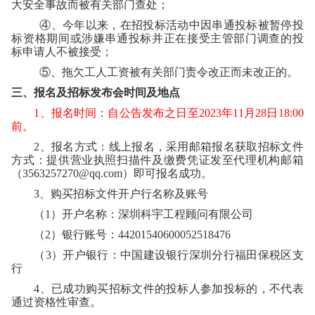
大安全事故而被有关部门查处；
④、今年以来，在招投标活动中因串通投标被暂停投
标资格期间或涉嫌串通投标并正在接受主管部门调查的投
标申请人不被接受；
⑤
、拖欠工人工资被有关部门责令改正而未改正的。
三、报名及招标发布会时间及地点
1
、报名时间：自公告发布之日至
2023
年
11
月
28
日
18:00
前。
2
、报名方式：线上报名，采用邮箱报名获取招标文件
方式：提供营业执照扫描件及缴费凭证发至代理机构邮箱
（
3563257270@qq.com
）即可报名成功。
3
、购买招标文件开户行名称及账号
（
1
）开户名称：深圳科宇工程顾问有限公司
（
2
）银行账号：
44201540600052518476
（
3
）开户银行：中国建设银行深圳分行福田保税区支
行
4
、已成功购买招标文件的投标人参加投标的，不代表
通过资格性审查。